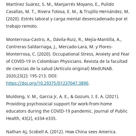
Martínez Suárez, S. M., Manjarrés Moyano, E., Pulido
Casallas, M. T., Rivera Tolosa, E. M., & Trujillo Hernández, M.
(2020). Estrés laboral y carga mental desencadenado por el
trabajo remoto.
Monterrosa-Castro, A., Dávila-Ruiz, R., Mejía-Mantilla, A.,
Contreras-Saldarriaga, J., Mercado-Lara, M. y Flores-
Monterrosa, C. (2020). Occupational Stress, Anxiety and Fear
of COVID-19 in Colombian Physicians. Revista de la facultad
de ciencias de la salud (Artículo original) MedUNAB.
2020;23(2): 195-213. DOI:
https://doi.org/10.29375/01237047.3890
.
Muldong, V. M., Garcia Jr, A. E., & Gozum, I. E. A. (2021).
Providing psychosocial support for work-from-home
educators during the COVID-19 pandemic. Journal of Public
Health, 43(2), e334-e335.
Nathan AJ, Scobell A. (2012). How China sees America.