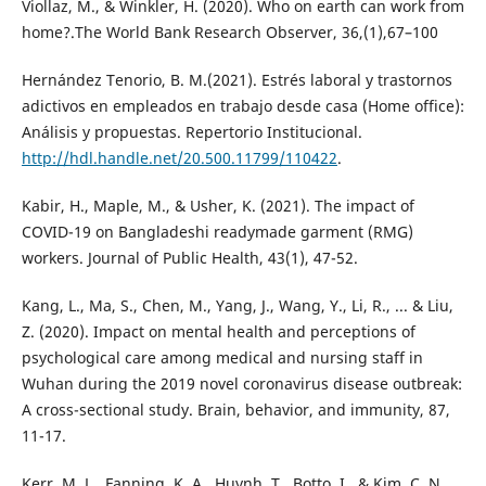
Viollaz, M., & Winkler, H. (2020). Who on earth can work from
home?.The World Bank Research Observer, 36,(1),67–100
Hernández Tenorio, B. M.(2021). Estrés laboral y trastornos
adictivos en empleados en trabajo desde casa (Home office):
Análisis y propuestas. Repertorio Institucional.
http://hdl.handle.net/20.500.11799/110422
.
Kabir, H., Maple, M., & Usher, K. (2021). The impact of
COVID-19 on Bangladeshi readymade garment (RMG)
workers. Journal of Public Health, 43(1), 47-52.
Kang, L., Ma, S., Chen, M., Yang, J., Wang, Y., Li, R., ... & Liu,
Z. (2020). Impact on mental health and perceptions of
psychological care among medical and nursing staff in
Wuhan during the 2019 novel coronavirus disease outbreak:
A cross-sectional study. Brain, behavior, and immunity, 87,
11-17.
Kerr, M. L., Fanning, K. A., Huynh, T., Botto, I., & Kim, C. N.