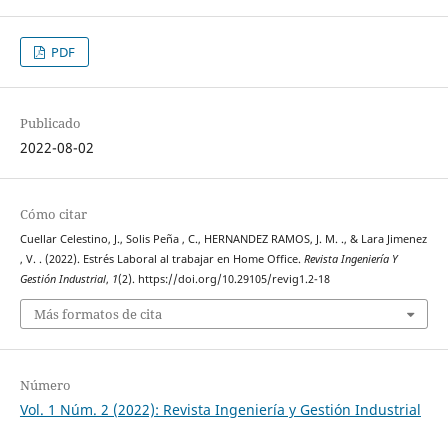
PDF
Publicado
2022-08-02
Cómo citar
Cuellar Celestino, J., Solis Peña , C., HERNANDEZ RAMOS, J. M. ., & Lara Jimenez
, V. . (2022). Estrés Laboral al trabajar en Home Office.
Revista Ingeniería Y
Gestión Industrial
,
1
(2). https://doi.org/10.29105/revig1.2-18
Más formatos de cita
Número
Vol. 1 Núm. 2 (2022): Revista Ingeniería y Gestión Industrial