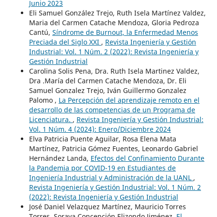
Junio 2023
Eli Samuel González Trejo, Ruth Isela Martínez Valdez,
Maria del Carmen Catache Mendoza, Gloria Pedroza
Cantú,
Síndrome de Burnout, la Enfermedad Menos
Preciada del Siglo XXI
,
Revista Ingeniería y Gestión
Industrial: Vol. 1 Núm. 2 (2022): Revista Ingeniería y
Gestión Industrial
Carolina Solis Pena, Dra. Ruth Isela Martinez Valdez,
Dra .María del Carmen Catache Mendoza, Dr. Eli
Samuel Gonzalez Trejo, Iván Guillermo Gonzalez
Palomo ,
La Percepción del aprendizaje remoto en el
desarrollo de las competencias de un Programa de
Licenciatura.
,
Revista Ingeniería y Gestión Industrial:
Vol. 1 Núm. 4 (2024): Enero/Diciembre 2024
Elva Patricia Puente Aguilar, Rosa Elena Mata
Martínez, Patricia Gómez Fuentes, Leonardo Gabriel
Hernández Landa,
Efectos del Confinamiento Durante
la Pandemia por COVID-19 en Estudiantes de
Ingeniería Industrial y Administración de la UANL
,
Revista Ingeniería y Gestión Industrial: Vol. 1 Núm. 2
(2022): Revista Ingeniería y Gestión Industrial
José Daniel Velazquez Martínez, Mauricio Torres
Torres, Soraya Concepción Elizondo Jiménez,
El