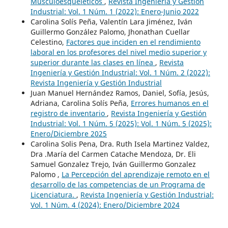
Musculoesqueléticos
,
Revista Ingeniería y Gestión
Industrial: Vol. 1 Núm. 1 (2022): Enero-Junio 2022
Carolina Solís Peña, Valentín Lara Jiménez, Iván
Guillermo González Palomo, Jhonathan Cuellar
Celestino,
Factores que inciden en el rendimiento
laboral en los profesores del nivel medio superior y
superior durante las clases en línea
,
Revista
Ingeniería y Gestión Industrial: Vol. 1 Núm. 2 (2022):
Revista Ingeniería y Gestión Industrial
Juan Manuel Hernández Ramos, Daniel, Sofía, Jesús,
Adriana, Carolina Solís Peña,
Errores humanos en el
registro de inventario
,
Revista Ingeniería y Gestión
Industrial: Vol. 1 Núm. 5 (2025): Vol. 1 Núm. 5 (2025):
Enero/Diciembre 2025
Carolina Solis Pena, Dra. Ruth Isela Martinez Valdez,
Dra .María del Carmen Catache Mendoza, Dr. Eli
Samuel Gonzalez Trejo, Iván Guillermo Gonzalez
Palomo ,
La Percepción del aprendizaje remoto en el
desarrollo de las competencias de un Programa de
Licenciatura.
,
Revista Ingeniería y Gestión Industrial:
Vol. 1 Núm. 4 (2024): Enero/Diciembre 2024