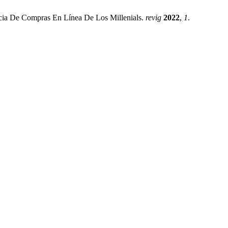
ncia De Compras En Línea De Los Millenials.
revig
2022
,
1
.